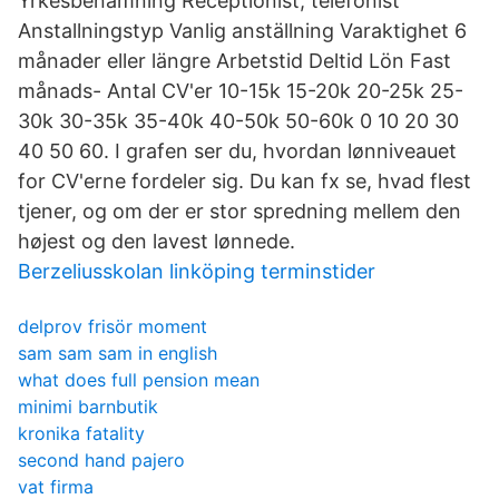
Yrkesbenämning Receptionist, telefonist
Anstallningstyp Vanlig anställning Varaktighet 6
månader eller längre Arbetstid Deltid Lön Fast
månads- Antal CV'er 10-15k 15-20k 20-25k 25-
30k 30-35k 35-40k 40-50k 50-60k 0 10 20 30
40 50 60. I grafen ser du, hvordan lønniveauet
for CV'erne fordeler sig. Du kan fx se, hvad flest
tjener, og om der er stor spredning mellem den
højest og den lavest lønnede.
Berzeliusskolan linköping terminstider
delprov frisör moment
sam sam sam in english
what does full pension mean
minimi barnbutik
kronika fatality
second hand pajero
vat firma