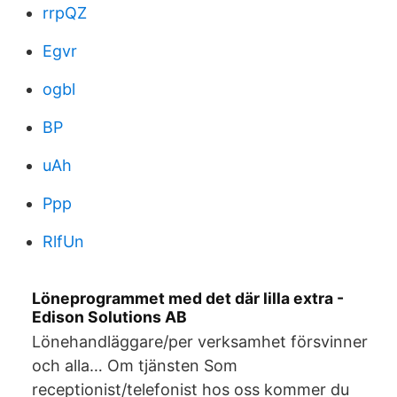
rrpQZ
Egvr
ogbl
BP
uAh
Ppp
RlfUn
Löneprogrammet med det där lilla extra -
Edison Solutions AB
Lönehandläggare/per verksamhet försvinner
och alla… Om tjänsten Som
receptionist/telefonist hos oss kommer du