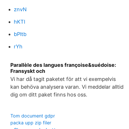
znvN
hKTI
bPltb
rYh
Parallèle des langues françoise&suédoise:
Fransyskt och
Vi har då tagit paketet för att vi exempelvis
kan behöva analysera varan. Vi meddelar alltid
dig om ditt paket finns hos oss.
Tom document gdpr
packa upp zip filer