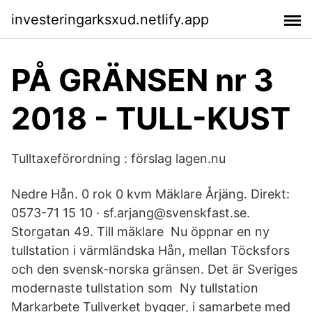
investeringarksxud.netlify.app
PÅ GRÄNSEN nr 3
2018 - TULL-KUST
Tulltaxeförordning : förslag lagen.nu
Nedre Hån. 0 rok 0 kvm Mäklare Årjäng. Direkt:
0573-71 15 10 · sf.arjang@svenskfast.se.
Storgatan 49. Till mäklare Nu öppnar en ny
tullstation i värmländska Hån, mellan Töcksfors
och den svensk-norska gränsen. Det är Sveriges
modernaste tullstation som Ny tullstation
Markarbete Tullverket bygger, i samarbete med